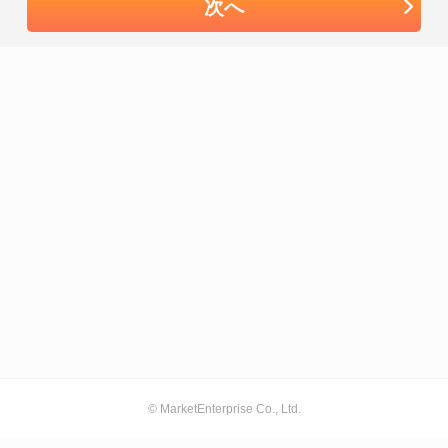
次へ
© MarketEnterprise Co., Ltd.