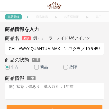
商品登録
商品確認
お客様情報
完了
商品情報を入力
商品名
例）テーラーメイド M6アイアン
必須
商品の状態
任意
中古
新品
故障
商品情報
任意