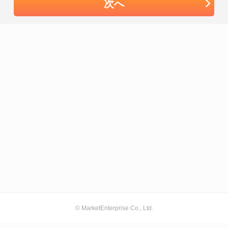
次へ
© MarketEnterprise Co., Ltd.