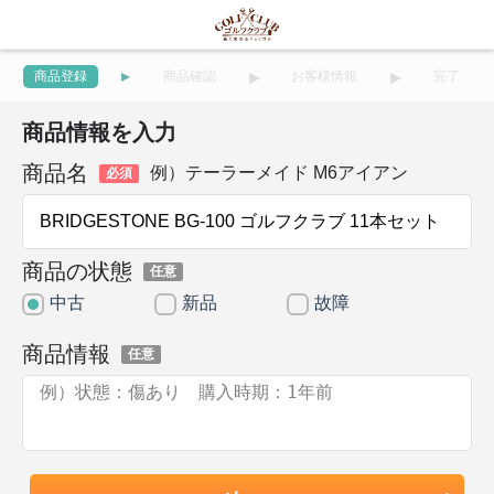
商品登録
商品確認
お客様情報
完了
商品情報を入力
商品名
例）テーラーメイド M6アイアン
必須
商品の状態
任意
中古
新品
故障
商品情報
任意