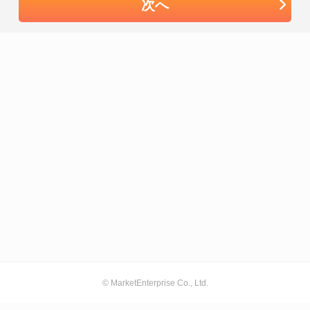
次へ
© MarketEnterprise Co., Ltd.