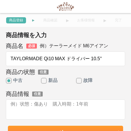
商品登録
商品確認
お客様情報
完了
商品情報を入力
商品名
例）テーラーメイド M6アイアン
必須
商品の状態
任意
中古
新品
故障
商品情報
任意