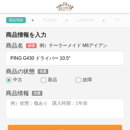
商品登録
商品確認
お客様情報
完了
商品情報を入力
商品名
例）テーラーメイド M6アイアン
必須
商品の状態
任意
中古
新品
故障
商品情報
任意