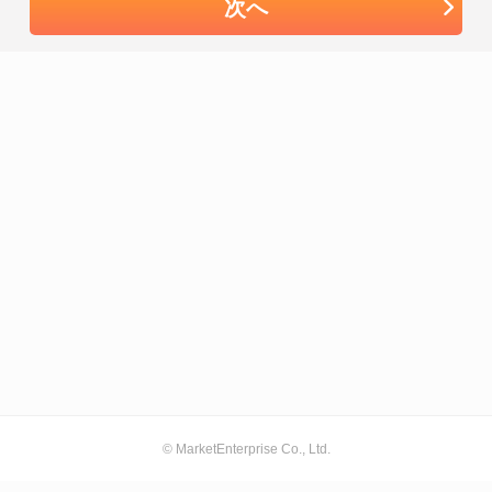
次へ
© MarketEnterprise Co., Ltd.