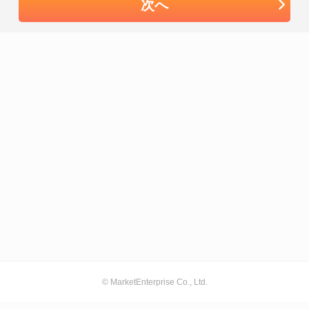
次へ
© MarketEnterprise Co., Ltd.