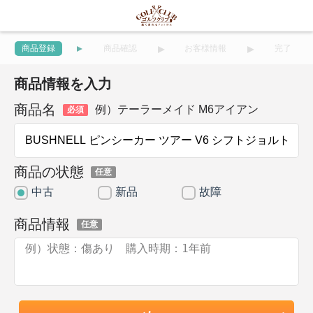
商品登録
商品確認
お客様情報
完了
商品情報を入力
商品名
例）テーラーメイド M6アイアン
必須
商品の状態
任意
中古
新品
故障
商品情報
任意