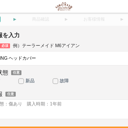
商品確認
お客様情報
報を入力
例）テーラーメイド M6アイアン
必須
状態
任意
古
新品
故障
報
任意