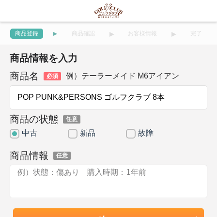
商品登録
商品確認
お客様情報
完了
商品情報を入力
商品名
例）テーラーメイド M6アイアン
必須
商品の状態
任意
中古
新品
故障
商品情報
任意