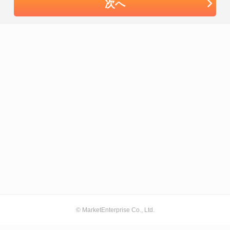
次へ
© MarketEnterprise Co., Ltd.