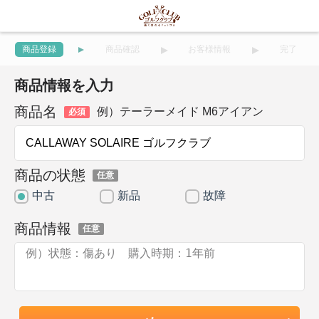
商品登録
商品確認
お客様情報
完了
商品情報を入力
商品名
例）テーラーメイド M6アイアン
必須
商品の状態
任意
中古
新品
故障
商品情報
任意