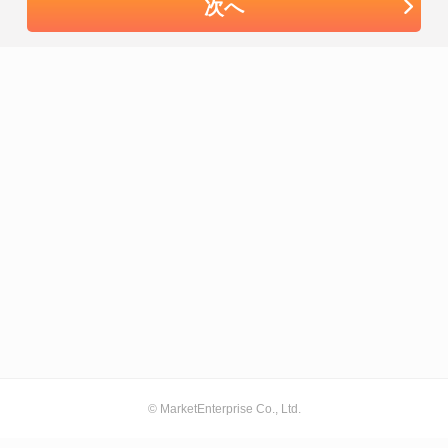
次へ
© MarketEnterprise Co., Ltd.