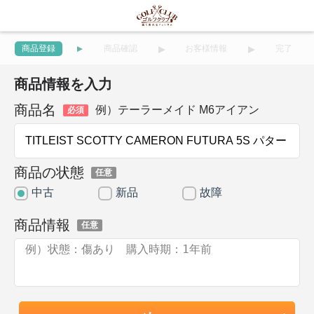
商品登録
商品確認
お客様情報
完了
商品情報を入力
商品名
例）テーラーメイド M6アイアン
必須
商品の状態
任意
中古
新品
故障
商品情報
任意