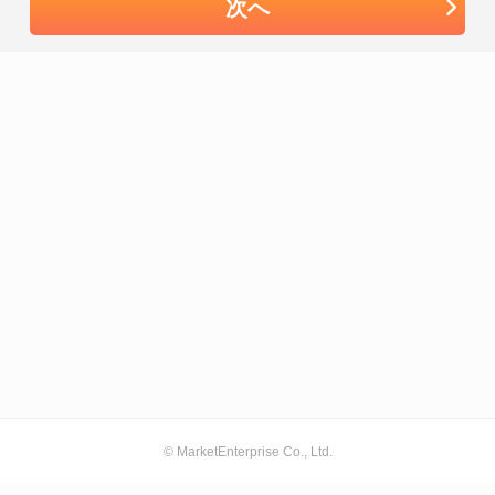
次へ
© MarketEnterprise Co., Ltd.