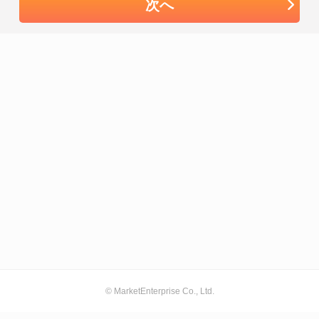
次へ
© MarketEnterprise Co., Ltd.