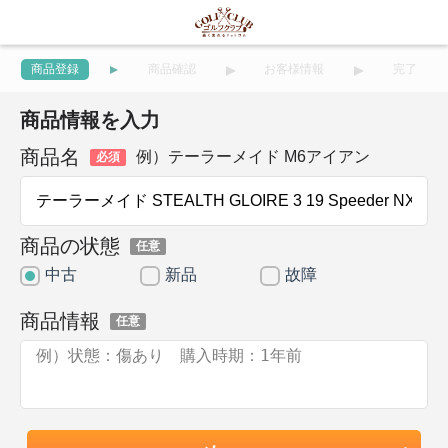
商品登録
商品確認
お客様情報
完了
商品情報を入力
商品名
例）テーラーメイド M6アイアン
必須
商品の状態
任意
中古
新品
故障
商品情報
任意