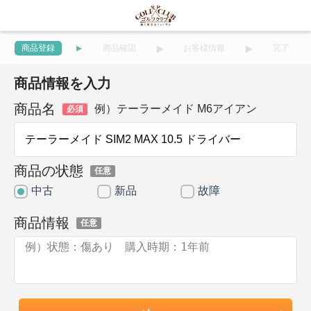
商品登録
商品確認
お客様情報
完了
商品情報を入力
商品名
例）テーラーメイド M6アイアン
必須
商品の状態
任意
中古
新品
故障
商品情報
任意