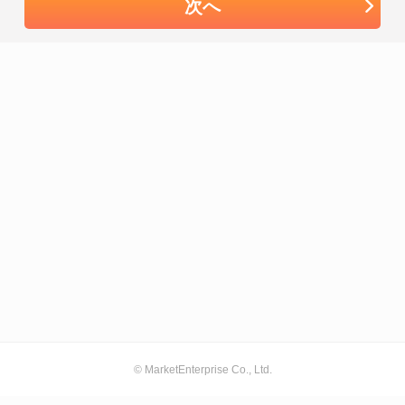
次へ
© MarketEnterprise Co., Ltd.