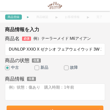
商品登録
商品確認
お客様情報
完了
商品情報を入力
商品名
例）テーラーメイド M6アイアン
必須
商品の状態
任意
中古
新品
故障
商品情報
任意