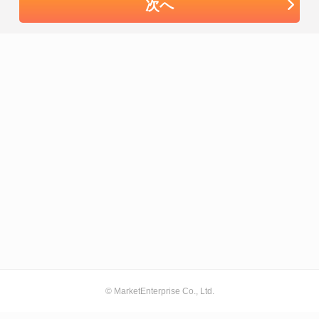
次へ
© MarketEnterprise Co., Ltd.