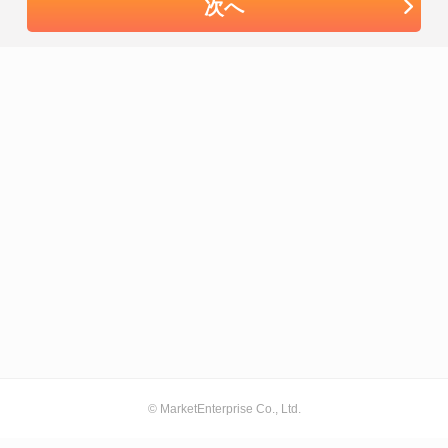
次へ
© MarketEnterprise Co., Ltd.