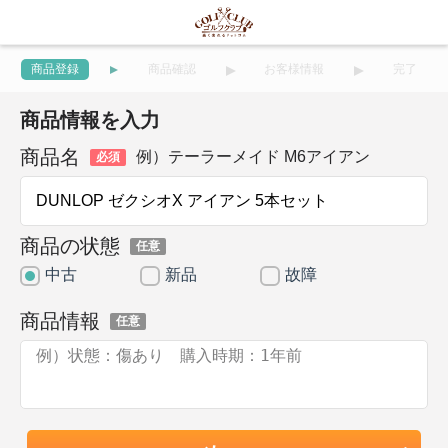
商品登録
商品確認
お客様情報
完了
商品情報を入力
商品名
例）テーラーメイド M6アイアン
必須
商品の状態
任意
中古
新品
故障
商品情報
任意