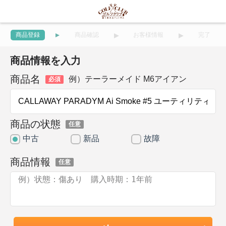
商品登録
商品確認
お客様情報
完了
商品情報を入力
商品名
例）テーラーメイド M6アイアン
必須
商品の状態
任意
中古
新品
故障
商品情報
任意