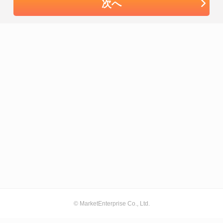
次へ
© MarketEnterprise Co., Ltd.