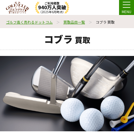
ご利用者数
940万人突破
MENU
（2025年6月時点）
ゴルフ高く売れるドットコム
買取品目一覧
コブラ 買取
コブラ
買取