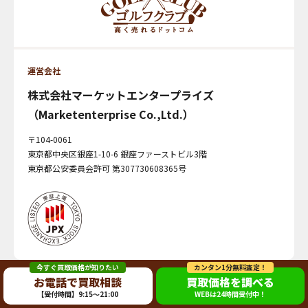
運営会社
株式会社マーケットエンタープライズ
（Marketenterprise Co.,Ltd.）
〒104-0061
東京都中央区銀座1-10-6 銀座ファーストビル3階
東京都公安委員会許可 第307730608365号
今すぐ買取価格が知りたい
カンタン1分無料査定！
お電話で買取相談
買取価格を調べる
©2024 MarketEnterprise Co., Ltd.
【受付時間】9:15～21:00
WEBは24時間受付中！