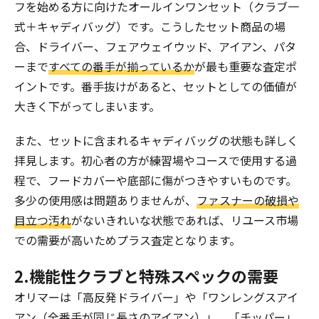
フを始める方に向けたオールインワンセット（クラブ一
式＋キャディバッグ）です。こうしたセット商品の場
合、ドライバー、フェアウェイウッド、アイアン、パタ
ーまで
すべての番手が揃っているか
が最も重要な査定ポ
イントです。番手抜けがあると、セットとしての価値が
大きく下がってしまいます。
また、セットに含まれるキャディバッグの状態も詳しく
拝見します。初心者の方が練習場やコースで使用する過
程で、フードカバーや底部に傷がつきやすいものです。
多少の使用感は問題ありませんが、
ファスナーの破損や
目立つ汚れ
がないきれいな状態であれば、リユース市場
での需要が高いためプラス査定となります。
2.機能性クラブと特殊スペックの需要
オリマーは「高反発ドライバー」や「ワンレングスアイ
アン（全番手が同じ長さのアイアン）」、「チッパー」