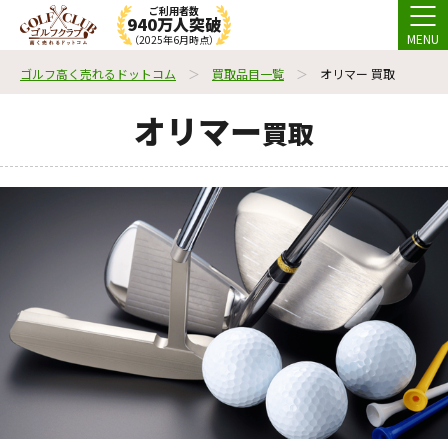
ご利用者数
940万人突破
MENU
（2025年6月時点）
ゴルフ高く売れるドットコム
買取品目一覧
オリマー 買取
オリマー
買取