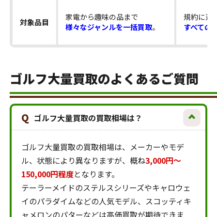
家電から趣味の品まで
規約に違
対象品目
様々なジャンルを一括買取
。
すべての
ゴルフ大量買取のよくあるご質問
Q
ゴルフ大量買取の買取相場は？
ゴルフ大量買取の買取相場は、メーカーやモデ
ル、状態により異なりますが、概ね
3,000円～
150,000円程度
となります。
テーラーメイドのステルスシリーズやキャロウェ
イのパラダイムなどの人気モデル、スコッティキ
ャメロンのパターなどは高価買取が期待できま