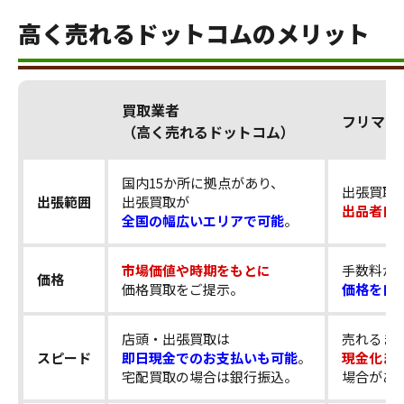
高く売れるドットコムのメリット
買取業者
フリマア
（高く売れるドットコム）
国内15か所に拠点があり、
出張買取
出張範囲
出張買取が
出品者自
全国の幅広いエリアで可能
。
市場価値や時期をもとに
手数料が
価格
価格買取をご提示。
価格を自
店頭・出張買取は
売れるま
スピード
即日現金でのお支払いも可能
。
現金化ま
宅配買取の場合は銀行振込。
場合があ